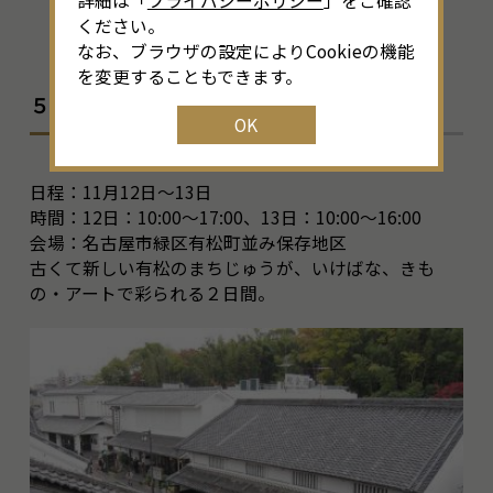
詳細は「
プライバシーポリシー
」をご確認
ください。
なお、ブラウザの設定によりCookieの機能
を変更することもできます。
５．晩秋の有松を楽しむ会２０１６
OK
日程：11月12日～13日
時間：12日：10:00～17:00、13日：10:00～16:00
会場：名古屋市緑区有松町並み保存地区
古くて新しい有松のまちじゅうが、いけばな、きも
の・アートで彩られる２日間。