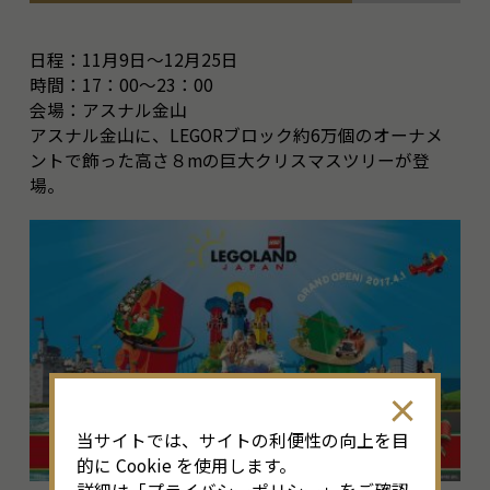
日程：11月9日～12月25日
時間：17：00～23：00
会場：アスナル金山
アスナル金山に、LEGORブロック約6万個のオーナメ
ントで飾った高さ８mの巨大クリスマスツリーが登
場。
当サイトでは、サイトの利便性の向上を目
的に Cookie を使用します。