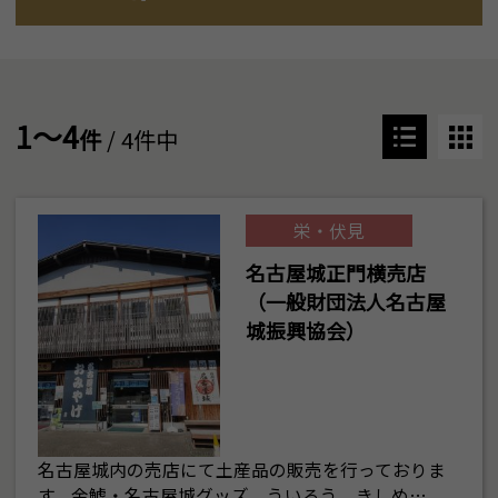
1～4
件
/ 4件中
栄・伏見
名古屋城正門横売店
（一般財団法人名古屋
城振興協会）
名古屋城内の売店にて土産品の販売を行っておりま
す。金鯱・名古屋城グッズ、ういろう、きしめ…