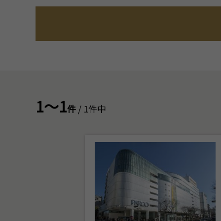
1～1
件
/ 1件中