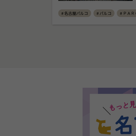
# 名古屋パルコ
# パルコ
# ＰＡ