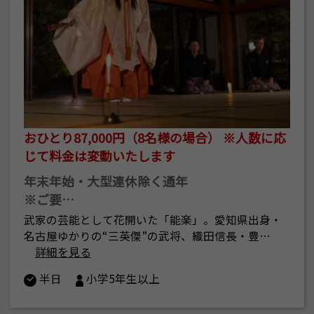
おひとり87,000円（8名様の場合） ※人数に応
じて料金は変動いたします
年末年始・大型連休除く通年
※ご要…
武家の芸能として花開いた「能楽」。愛知県出身・
名古屋ゆかりの“三英傑”の武将、織田信長・豊…
詳細を見る
半日
小学5年生以上