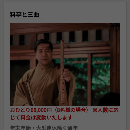
料亭と三曲
おひとり68,000円（8名様の場合） ※人数に応
じて料金は変動いたします
年末年始・大型連休除く通年