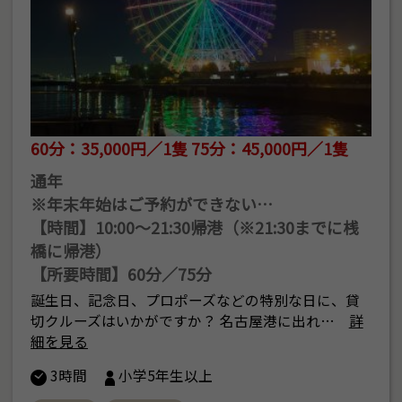
60分：35,000円／1隻 75分：45,000円／1隻
通年
※年末年始はご予約ができない…
【時間】10:00～21:30帰港（※21:30までに桟
橋に帰港）
【所要時間】60分／75分
誕生日、記念日、プロポーズなどの特別な日に、貸
切クルーズはいかがですか？ 名古屋港に出れ…
詳
細を見る
3時間
小学5年生以上