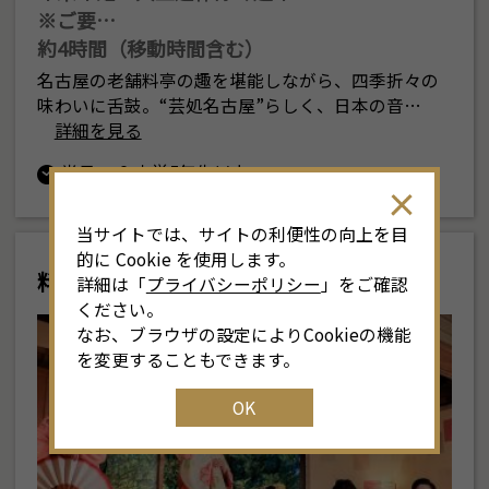
※ご要…
約4時間（移動時間含む）
名古屋の老舗料亭の趣を堪能しながら、四季折々の
味わいに舌鼓。“芸処名古屋”らしく、日本の音…
詳細を見る
半日
小学5年生以上
当サイトでは、サイトの利便性の向上を目
的に Cookie を使用します。
料亭と芸者
詳細は「
プライバシーポリシー
」をご確認
ください。
なお、ブラウザの設定によりCookieの機能
を変更することもできます。
OK