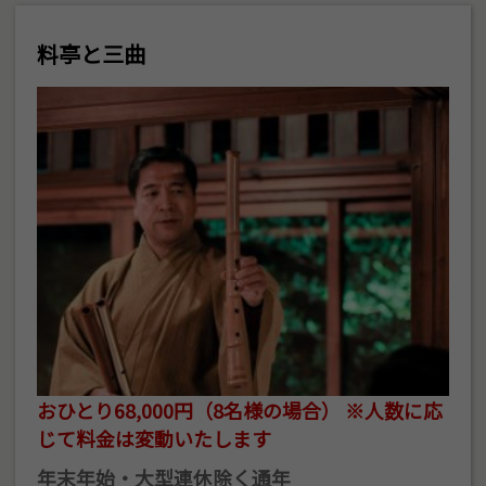
料亭と三曲
おひとり68,000円（8名様の場合） ※人数に応
じて料金は変動いたします
年末年始・大型連休除く通年