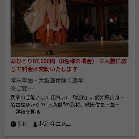
おひとり87,000円（8名様の場合） ※人数に応
じて料金は変動いたします
年末年始・大型連休除く通年
※ご要…
武家の芸能として花開いた「能楽」。愛知県出身・
名古屋ゆかりの“三英傑”の武将、織田信長・豊…
詳細を見る
半日
小学5年生以上