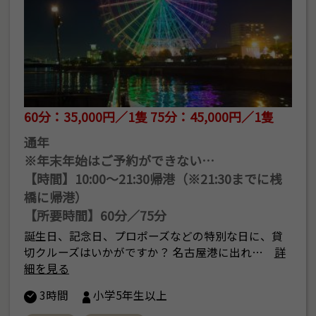
60分：35,000円／1隻 75分：45,000円／1隻
通年
※年末年始はご予約ができない…
【時間】10:00～21:30帰港（※21:30までに桟
橋に帰港）
【所要時間】60分／75分
誕生日、記念日、プロポーズなどの特別な日に、貸
切クルーズはいかがですか？ 名古屋港に出れ…
詳
細を見る
3時間
小学5年生以上