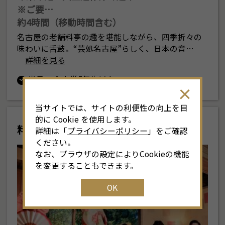
※ご要…
約4時間（移動時間含む）
名古屋の老舗料亭の趣を堪能しながら、四季折々の
味わいに舌鼓。“芸処名古屋”らしく、日本の音…
詳細を見る
半日
小学5年生以上
当サイトでは、サイトの利便性の向上を目
的に Cookie を使用します。
料亭と芸者
詳細は「
プライバシーポリシー
」をご確認
ください。
なお、ブラウザの設定によりCookieの機能
を変更することもできます。
OK