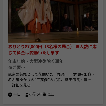
おひとり87,000円（8名様の場合） ※人数に応
じて料金は変動いたします
年末年始・大型連休除く通年
※ご要…
武家の芸能として花開いた「能楽」。愛知県出身・
名古屋ゆかりの“三英傑”の武将、織田信長・豊…
詳細を見る
半日
小学5年生以上