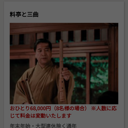
料亭と三曲
おひとり68,000円（8名様の場合） ※人数に応
じて料金は変動いたします
年末年始・大型連休除く通年