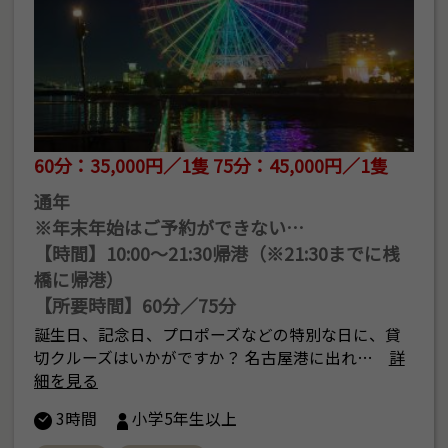
60分：35,000円／1隻 75分：45,000円／1隻
通年
※年末年始はご予約ができない…
【時間】10:00～21:30帰港（※21:30までに桟
橋に帰港）
【所要時間】60分／75分
誕生日、記念日、プロポーズなどの特別な日に、貸
切クルーズはいかがですか？ 名古屋港に出れ…
詳
細を見る
3時間
小学5年生以上