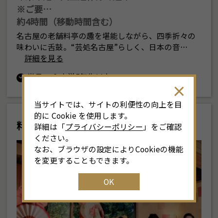
※ご要…
約4時間（移動時間含む）
名古屋の老舗料亭の趣を堪能しながら、四季折々の
味わいに舌鼓。“芸処名古屋”らしく、日本の音…
詳細を見る
半日
小学5年生以上
当サイトでは、サイトの利便性の向上を目
的に Cookie を使用します。
料亭と芸者
詳細は「
プライバシーポリシー
」をご確認
ください。
なお、ブラウザの設定によりCookieの機能
を変更することもできます。
OK