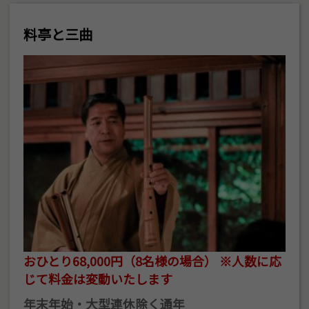
料亭と三曲
おひとり68,000円（8名様の場合） ※人数に応
じて料金は変動いたします
年末年始・大型連休除く通年