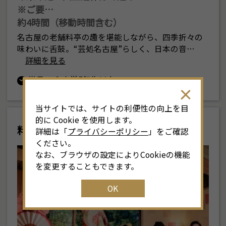
※ご要…
約4時間（移動時間含む）
名古屋の老舗料亭の趣を堪能しながら、四季折々の
味わいに舌鼓。“芸処名古屋”らしく、日本の音…
詳細を見る
半日
小学5年生以上
当サイトでは、サイトの利便性の向上を目
的に Cookie を使用します。
料亭と芸者
詳細は「
プライバシーポリシー
」をご確認
ください。
なお、ブラウザの設定によりCookieの機能
を変更することもできます。
OK