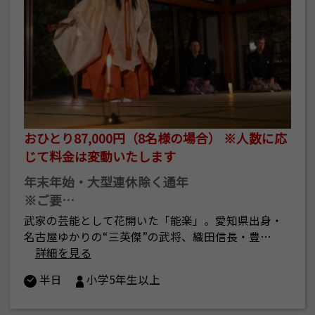
おひとり87,000円（8名様の場合） ※人数に応
じて料金は変動いたします
年末年始・大型連休除く通年
※ご要…
武家の芸能として花開いた「能楽」。愛知県出身・
名古屋ゆかりの“三英傑”の武将、織田信長・豊…
詳細を見る
半日
小学5年生以上