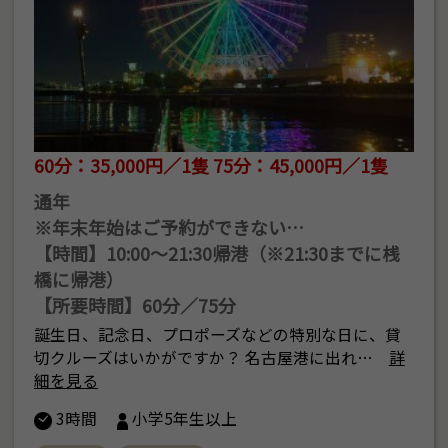
60分：35,000円／1隻 75分：45,000円／1隻
通年
※年末年始はご予約ができない…
【時間】10:00～21:30帰港（※21:30までに桟
橋に帰港）
【所要時間】60分／75分
誕生日、記念日、プロポーズなどの特別な日に、貸
切クルーズはいかがですか？ 名古屋港に出れ…
詳
細を見る
3時間
小学5年生以上