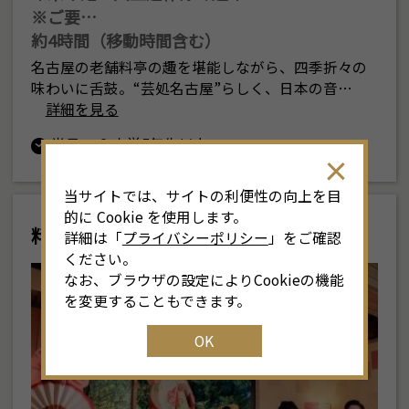
※ご要…
約4時間（移動時間含む）
名古屋の老舗料亭の趣を堪能しながら、四季折々の
味わいに舌鼓。“芸処名古屋”らしく、日本の音…
詳細を見る
半日
小学5年生以上
当サイトでは、サイトの利便性の向上を目
的に Cookie を使用します。
料亭と芸者
詳細は「
プライバシーポリシー
」をご確認
ください。
なお、ブラウザの設定によりCookieの機能
を変更することもできます。
OK