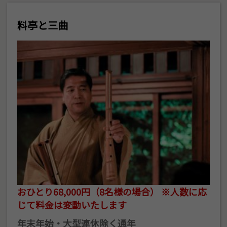
料亭と三曲
おひとり68,000円（8名様の場合） ※人数に応
じて料金は変動いたします
年末年始・大型連休除く通年