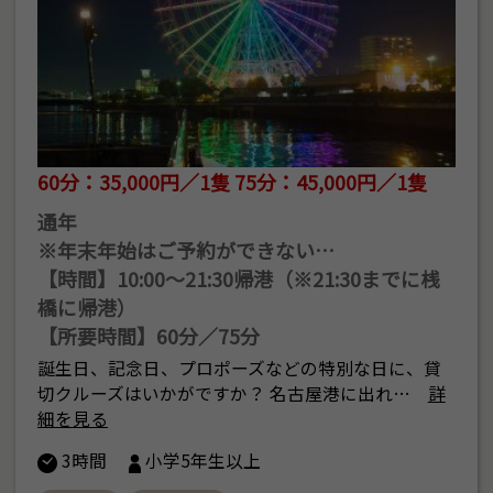
60分：35,000円／1隻 75分：45,000円／1隻
通年
※年末年始はご予約ができない…
【時間】10:00～21:30帰港（※21:30までに桟
橋に帰港）
【所要時間】60分／75分
誕生日、記念日、プロポーズなどの特別な日に、貸
切クルーズはいかがですか？ 名古屋港に出れ…
詳
細を見る
3時間
小学5年生以上