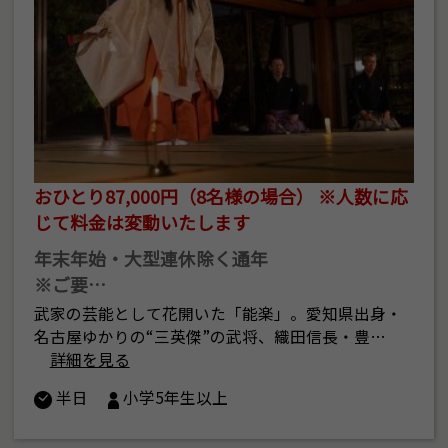
おひとり87,000円（8名様の場合） ※人数に応
じて料金は変動いたします
年末年始・大型連休除く通年
※ご要…
武家の芸能として花開いた「能楽」。愛知県出身・
名古屋ゆかりの“三英傑”の武将、織田信長・豊…
詳細を見る
半日
小学5年生以上