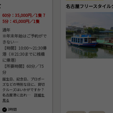
ズ
名古屋フリースタイル
60分：35,000円／1隻 7
5分：45,000円／1隻
通年
※年末年始はご予約がで
きない…
【時間】10:00～21:30帰
港（※21:30までに桟橋
に帰港）
【所要時間】60分／75
分
誕生日、記念日、プロポー
ズなどの特別な日に、貸切
クルーズはいかがですか？
名古屋港に出れ…
詳細を
見る
3時間