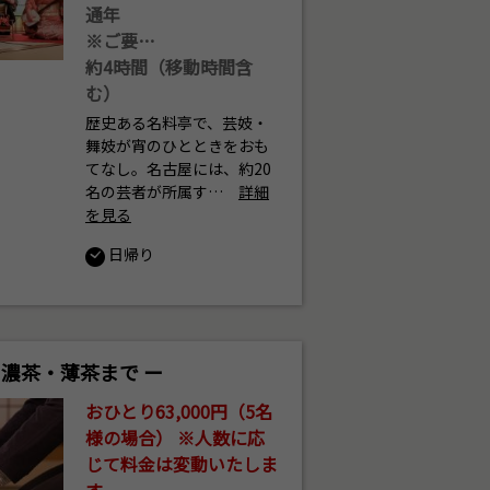
通年
※ご要…
約4時間（移動時間含
む）
歴史ある名料亭で、芸妓・
舞妓が宵のひとときをおも
てなし。名古屋には、約20
名の芸者が所属す…
詳細
を見る
日帰り
ら濃茶・薄茶まで ー
おひとり63,000円（5名
様の場合） ※人数に応
じて料金は変動いたしま
す