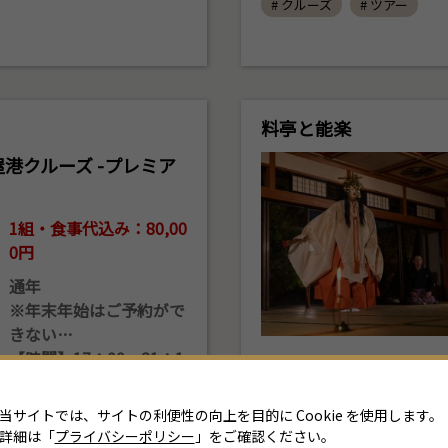
# クルーズ
# ツアー
料亭と能楽
港クルーズ -プレミア
1組・食事代込み：80,00
0円
通年
※年末年始はご予約がで
きない…
【時間】17：00〜21：1
5帰港（21：15までに桟
橋に帰港）
当サイトでは、サイトの利便性の向上を目的に Cookie を使用します。
【所要時間】移動・食事
詳細は「
プライバシーポリシー
」をご確認ください。