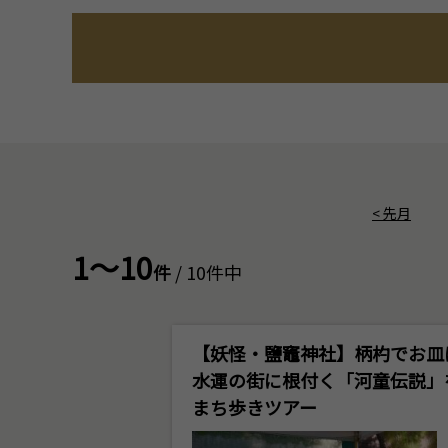
<
先月
1～10
件
/ 10件中
【妖怪・鹽竈神社】柄杓でお皿
水運の街に根付く「河童伝説」
まち歩きツアー