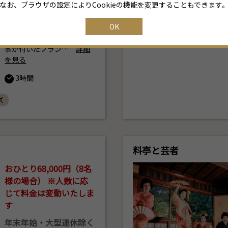
時間含め約200分
なお、ブラウザの設定によりCookieの機能を変更することもできます
プロポーズプランに高級レ
OK
ストラン「スカイレストラ
ンスターゲイト」でのお食
事が付いたプラン…
詳細
を見る
3時間
ズ
料亭と芸者
おひとり68,000円（8名
様の場合） ※人数に応
じて料金は変動いたしま
す
年末年始・大型連休除く