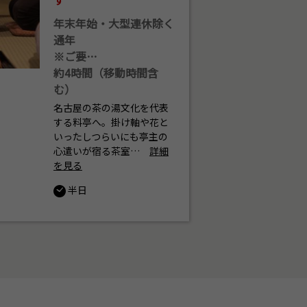
年末年始・大型連休除く
通年
※ご要…
約4時間（移動時間含
む）
名古屋の茶の湯文化を代表
する料亭へ。掛け軸や花と
いったしつらいにも亭主の
心遣いが宿る茶室…
詳細
を見る
半日