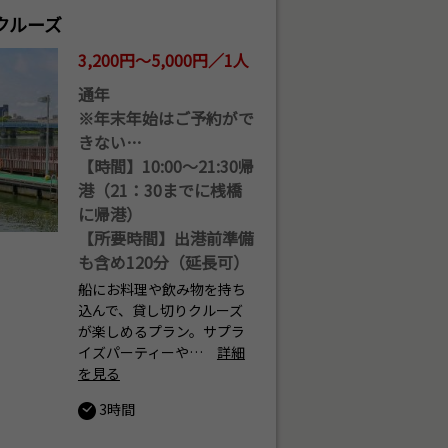
クルーズ
3,200円～5,000円／1人
通年
※年末年始はご予約がで
きない…
【時間】10:00〜21:30帰
港（21：30までに桟橋
に帰港）
【所要時間】出港前準備
も含め120分（延長可）
船にお料理や飲み物を持ち
込んで、貸し切りクルーズ
が楽しめるプラン。サプラ
イズパーティーや…
詳細
を見る
3時間