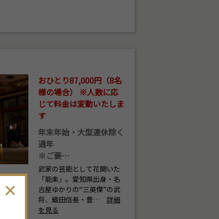
おひとり87,000円（8名
様の場合） ※人数に応
じて料金は変動いたしま
す
年末年始・大型連休除く
通年
※ご要…
武家の芸能として花開いた
「能楽」。愛知県出身・名
古屋ゆかりの“三英傑”の武
将、織田信長・豊…
詳細
を見る