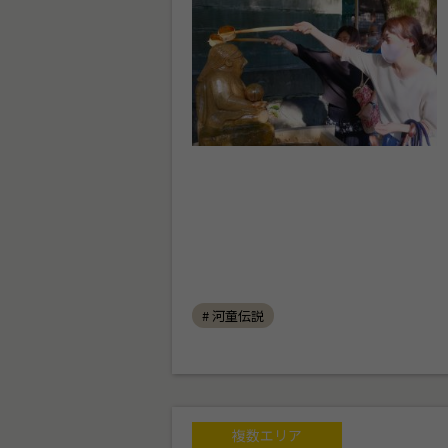
# 河童伝説
複数エリア