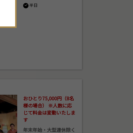
。
半日
おひとり75,000円（8名
様の場合） ※人数に応
じて料金は変動いたしま
す
年末年始・大型連休除く