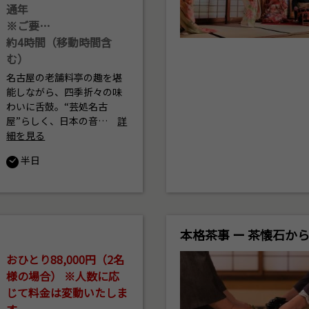
通年
※ご要…
約4時間（移動時間含
む）
名古屋の老舗料亭の趣を堪
能しながら、四季折々の味
わいに舌鼓。“芸処名古
屋”らしく、日本の音…
詳
細を見る
半日
本格茶事 ー 茶懐石か
おひとり88,000円（2名
様の場合） ※人数に応
じて料金は変動いたしま
す