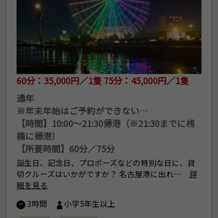
60分：35,000円／1隻 75分：45,000円／1隻
通年
※年末年始はご予約ができない…
【時間】10:00～21:30帰港（※21:30までに桟
橋に帰港）
【所要時間】60分／75分
誕生日、記念日、プロポーズなどの特別な日に、貸
切クルーズはいかがですか？ 名古屋港に出れ…
詳
細を見る
3時間
小学5年生以上