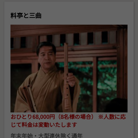
料亭と三曲
おひとり68,000円（8名様の場合） ※人数に応
じて料金は変動いたします
年末年始・大型連休除く通年