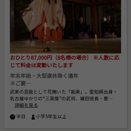
おひとり87,000円（8名様の場合） ※人数に応
じて料金は変動いたします
年末年始・大型連休除く通年
※ご要…
武家の芸能として花開いた「能楽」。愛知県出身・
名古屋ゆかりの“三英傑”の武将、織田信長・豊…
詳細を見る
半日
小学5年生以上