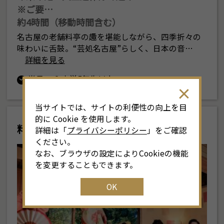
※ご要…
約4時間（移動時間含む）
名古屋の老舗料亭の趣を堪能しながら、四季折々の
味わいに舌鼓。“芸処名古屋”らしく、日本の音…
詳細を見る
半日
小学5年生以上
当サイトでは、サイトの利便性の向上を目
的に Cookie を使用します。
料亭と芸者
詳細は「
プライバシーポリシー
」をご確認
ください。
なお、ブラウザの設定によりCookieの機能
を変更することもできます。
OK