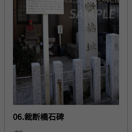
06.裁断橋石碑