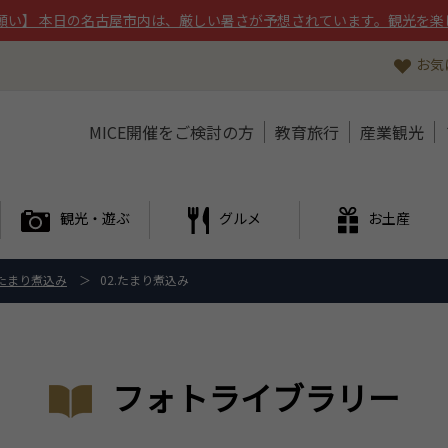
願い】 本日の名古屋市内は、厳しい暑さが予想されています。観光を楽
お気
MICE開催をご検討の方
教育旅行
産業観光
観光・遊ぶ
グルメ
お土産
たまり煮込み
02.たまり煮込み
フォトライブラリー