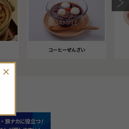
コーヒーぜんざい
。