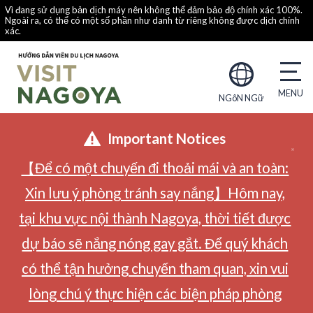
Vì đang sử dụng bản dịch máy nên không thể đảm bảo độ chính xác 100%.
Ngoài ra, có thể có một số phần như danh từ riêng không được dịch chính
xác.
NGôN NGữ
Important Notices
【Để có một chuyến đi thoải mái và an toàn:
Xin lưu ý phòng tránh say nắng】Hôm nay,
tại khu vực nội thành Nagoya, thời tiết được
dự báo sẽ nắng nóng gay gắt. Để quý khách
có thể tận hưởng chuyến tham quan, xin vui
lòng chú ý thực hiện các biện pháp phòng