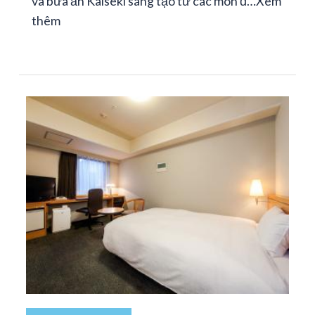
và bữa ăn Kaiseki sáng tạo từ các món đ…
Xem
thêm