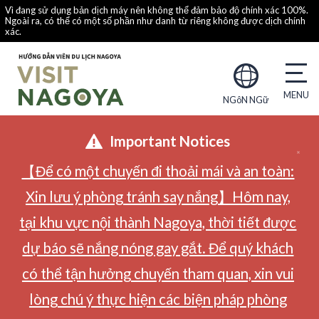
Vì đang sử dụng bản dịch máy nên không thể đảm bảo độ chính xác 100%.
Ngoài ra, có thể có một số phần như danh từ riêng không được dịch chính
xác.
NGôN NGữ
Important Notices
【Để có một chuyến đi thoải mái và an toàn:
Xin lưu ý phòng tránh say nắng】Hôm nay,
tại khu vực nội thành Nagoya, thời tiết được
dự báo sẽ nắng nóng gay gắt. Để quý khách
có thể tận hưởng chuyến tham quan, xin vui
lòng chú ý thực hiện các biện pháp phòng