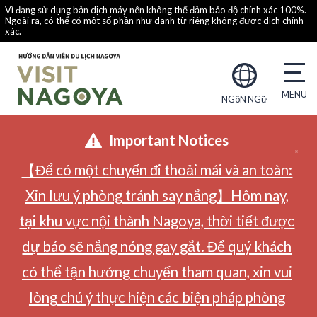
Vì đang sử dụng bản dịch máy nên không thể đảm bảo độ chính xác 100%.
Ngoài ra, có thể có một số phần như danh từ riêng không được dịch chính
xác.
NGôN NGữ
Important Notices
【Để có một chuyến đi thoải mái và an toàn:
Xin lưu ý phòng tránh say nắng】Hôm nay,
tại khu vực nội thành Nagoya, thời tiết được
dự báo sẽ nắng nóng gay gắt. Để quý khách
có thể tận hưởng chuyến tham quan, xin vui
lòng chú ý thực hiện các biện pháp phòng