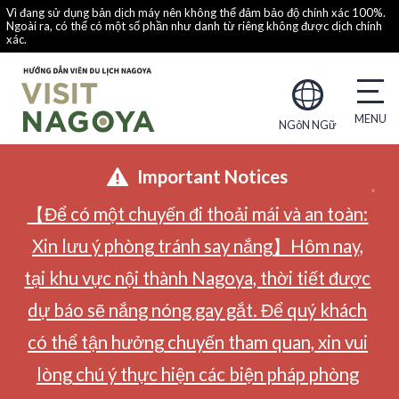
Vì đang sử dụng bản dịch máy nên không thể đảm bảo độ chính xác 100%.
Ngoài ra, có thể có một số phần như danh từ riêng không được dịch chính
xác.
NGôN NGữ
Important Notices
【Để có một chuyến đi thoải mái và an toàn:
Xin lưu ý phòng tránh say nắng】Hôm nay,
tại khu vực nội thành Nagoya, thời tiết được
dự báo sẽ nắng nóng gay gắt. Để quý khách
có thể tận hưởng chuyến tham quan, xin vui
lòng chú ý thực hiện các biện pháp phòng