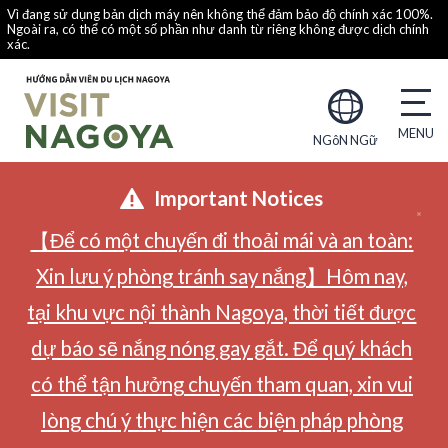
Vì đang sử dụng bản dịch máy nên không thể đảm bảo độ chính xác 100%.
Ngoài ra, có thể có một số phần như danh từ riêng không được dịch chính
xác.
NGôN NGữ
Important Notices
【Để có một chuyến đi thoải mái và an toàn:
Xin lưu ý phòng tránh say nắng】Hôm nay,
tại khu vực nội thành Nagoya, thời tiết được
dự báo sẽ nắng nóng gay gắt. Để quý khách
có thể tận hưởng chuyến tham quan, xin vui
lòng chú ý thực hiện các biện pháp phòng