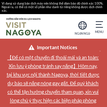
Vì đang sử dụng bản dịch máy nên không thể đảm bảo độ chính xác 100%.
Ngoài ra, có thể có một số phần như danh từ riêng không được dịch chính
xác.
NGôN NGữ
Important Notices
【Để có một chuyến đi thoải mái và an toàn:
Xin lưu ý phòng tránh say nắng】Hôm nay,
tại khu vực nội thành Nagoya, thời tiết được
dự báo sẽ nắng nóng gay gắt. Để quý khách
có thể tận hưởng chuyến tham quan, xin vui
lòng chú ý thực hiện các biện pháp phòng