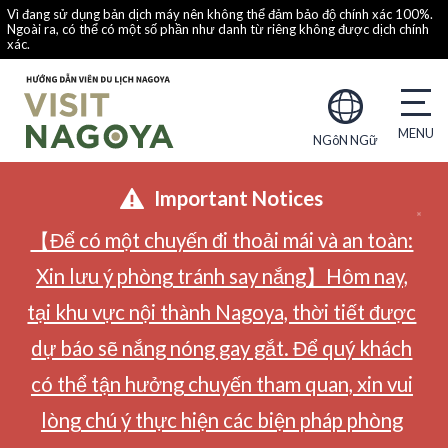
Vì đang sử dụng bản dịch máy nên không thể đảm bảo độ chính xác 100%.
Ngoài ra, có thể có một số phần như danh từ riêng không được dịch chính
xác.
NGôN NGữ
Important Notices
【Để có một chuyến đi thoải mái và an toàn:
Xin lưu ý phòng tránh say nắng】Hôm nay,
tại khu vực nội thành Nagoya, thời tiết được
dự báo sẽ nắng nóng gay gắt. Để quý khách
có thể tận hưởng chuyến tham quan, xin vui
lòng chú ý thực hiện các biện pháp phòng