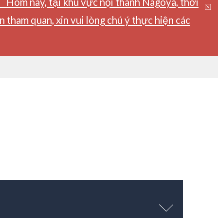
】Hôm nay, tại khu vực nội thành Nagoya, thời
tham quan, xin vui lòng chú ý thực hiện các