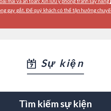
ải mái và an toàn: Xin lưu ý phòng tránh say nắng
ng gay gắt. Để quý khách có thể tận hưởng chuyến 
Sự kiện
Tìm kiếm sự kiện