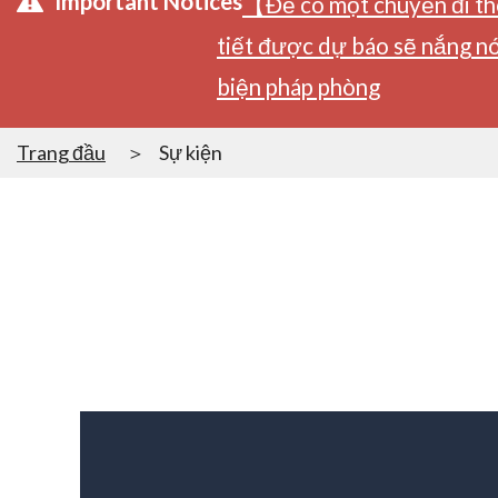
Important Notices
【Để có một chuyến đi tho
tiết được dự báo sẽ nắng nó
biện pháp phòng
Trang đầu
Sự kiện