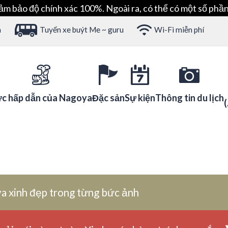
ảm bảo độ chính xác 100%. Ngoài ra, có thể có một số phần
h
Tuyến xe buýt Me ~ guru
Wi-Fi miễn phí
c hấp dẫn của Nagoya
Đặc sản
Sự kiện
Thông tin du lịch
a xinh đẹp trong từng bức ảnh