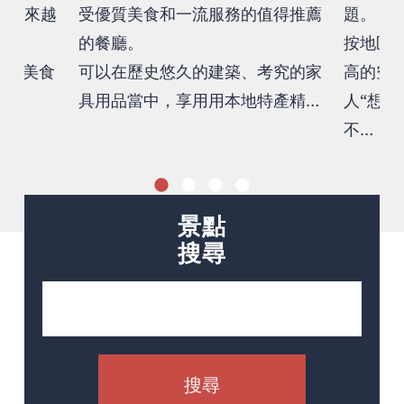
，越來越
受優質美食和一流服務的值得推薦
題。
的餐廳。
按地區
提供美食
可以在歷史悠久的建築、考究的家
高的空
具用品當中，享用用本地特產精…
人“想住
不…
景點
搜尋
搜尋