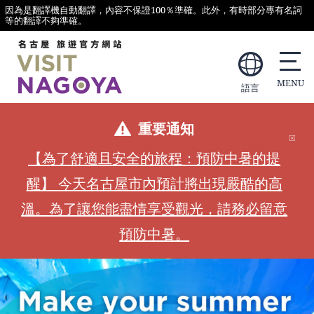
因為是翻譯機自動翻譯，內容不保證100％準確。此外，有時部分專有名詞
等的翻譯不夠準確。
語言
重要通知
【為了舒適且安全的旅程：預防中暑的提
醒】 今天名古屋市內預計將出現嚴酷的高
溫。為了讓您能盡情享受觀光，請務必留意
預防中暑。