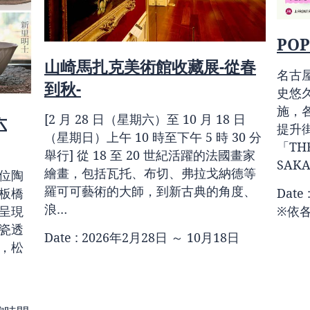
POP
山崎馬扎克美術館收藏展-從春
名古
到秋-
史悠
施，
[2 月 28 日（星期六）至 10 月 18 日
六
提升
（星期日）上午 10 時至下午 5 時 30 分
「TH
舉行] 從 18 至 20 世紀活躍的法國畫家
SAK
繪畫，包括瓦托、布切、弗拉戈納德等
位陶
羅可可藝術的大師，到新古典的角度、
Date
板橋
浪…
※依
呈現
瓷透
Date : 2026年2月28日 ～ 10月18日
，松