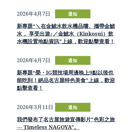
2026年4月7日
通知
新專題“＼在金鯱水飲水機品嚐、攜帶金鯱
水， 享受出遊♪／金鯱水（Kinkosui）飲
水機設置地點資訊”上線，歡迎點擊查看！
2026年4月7日
通知
新專題“榮・IG競技場周邊晚上9點以後也
能吃到！絕品名古屋特色美食”上線，歡迎
點擊查看！
2026年3月11日
通知
我們發布了名古屋旅遊宣傳影片"色彩之旅
— Timeless NAGOYA"。