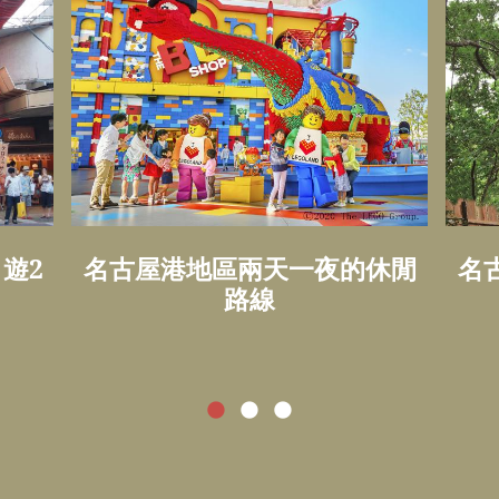
遊2
名古屋港地區兩天一夜的休閒
名
路線