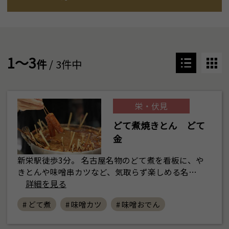
1～3
件
/ 3件中
栄・伏見
どて煮焼きとん どて
金
新栄駅徒歩3分。 名古屋名物のどて煮を看板に、や
きとんや味噌串カツなど、気取らず楽しめる名…
詳細を見る
# どて煮
# 味噌カツ
# 味噌おでん