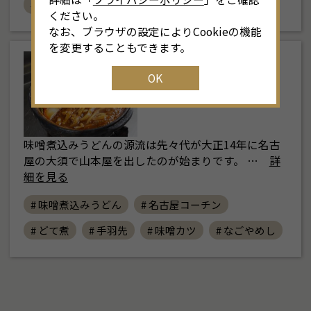
# 名古屋めし
ください。
なお、ブラウザの設定によりCookieの機能
を変更することもできます。
東部
OK
山本屋大久手店
味噌煮込みうどんの源流は先々代が大正14年に名古
屋の大須で山本屋を出したのが始まりです。 …
詳
細を見る
# 味噌煮込みうどん
# 名古屋コーチン
# どて煮
# 手羽先
# 味噌カツ
# なごやめし