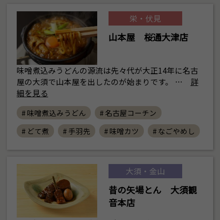
栄・伏見
山本屋 桜通大津店
味噌煮込みうどんの源流は先々代が大正14年に名古
屋の大須で山本屋を出したのが始まりです。 …
詳
細を見る
# 味噌煮込みうどん
# 名古屋コーチン
# どて煮
# 手羽先
# 味噌カツ
# なごやめし
大須・金山
昔の矢場とん 大須観
音本店