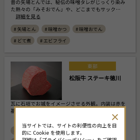
昔の矢場とんでは、秘伝の味噌タレがじっくり染み
た熱々の「みそおでん」や、どこまでもサック…
詳細を見る
# 矢場とん
# 味噌かつ
# 味噌おでん
# どて煮
# エビフライ
東部
松阪牛 ステーキ徳川
瓦に石垣でお城をイメージさせる外観。内装は赤を
基調とした和モダンな空間に高級感あふれる天…
詳細を見る
当サイトでは、サイトの利便性の向上を目
# レストラン
# どて煮
# なごやめし
的に Cookie を使用します。
詳細は「
プライバシーポリシー
」をご確認