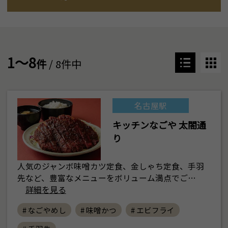
1～8
件
/ 8件中
名古屋駅
キッチンなごや 太閤通
り
人気のジャンボ味噌カツ定食、金しゃち定食、手羽
先など、豊富なメニューをボリューム満点でご…
詳細を見る
# なごやめし
# 味噌かつ
# エビフライ