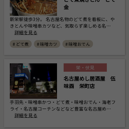
金
新栄駅徒歩3分。 名古屋名物のどて煮を看板に、や
きとんや味噌串カツなど、気取らず楽しめる名…
詳細を見る
# どて煮
# 味噌カツ
# 味噌おでん
栄・伏見
名古屋めし居酒屋 伍
味酉 栄町店
手羽先・味噌串かつ・どて煮・味噌おでん・海老フ
ライ・名古屋コーチンなどなど豊富な名古屋め…
詳細を見る