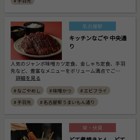
# 手羽先
名古屋駅
キッチンなごや 中央通
り
人気のジャンボ味噌カツ定食、金しゃち定食、手羽
先など、豊富なメニューをボリューム満点でご…
詳細を見る
# なごやめし
# 味噌かつ
# エビフライ
# 手羽先
# 名古屋駅うまいもん通り
栄・伏見
どて煮焼きとん どて