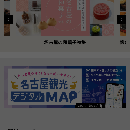
名古屋の和菓子特集
懐か