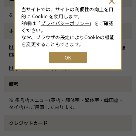
当サイトでは、サイトの利便性の向上を目
なし
的に Cookie を使用します。
詳細は「
プライバシーポリシー
」をご確認
ください。
ホームページ
なお、ブラウザの設定によりCookieの機能
を変更することもできます。
https://taste2024.sakura.ne.jp/taste/gomitori-sakae
machiten/
OK
https://www.hotpepper.jp/strJ003582329/
備考
※ 多言語メニュー(英語・簡体字・繁体字・韓国語・
タイ語)もご用意しております。
クレジットカード