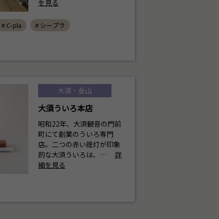
を見る
# C-pla
# シープラ
大須・金山
大須ういろ本店
昭和22年、大須観音の門前
町にて創業のういろ専門
店。二つの赤い提灯が印象
的な大須ういろは、…
詳
細を見る