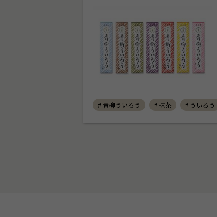
# 青柳ういろう
# 抹茶
# ういろう