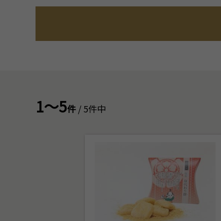
1～5
件
/ 5件中