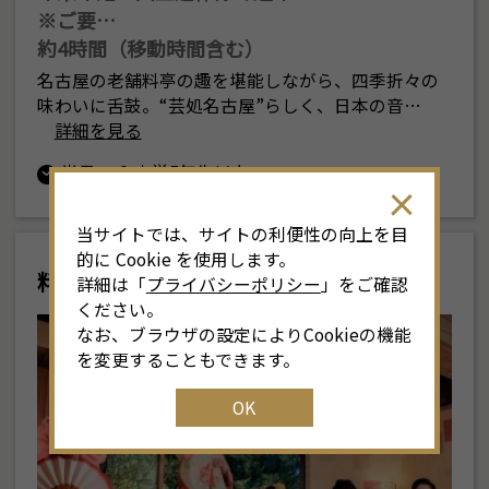
※ご要…
約4時間（移動時間含む）
名古屋の老舗料亭の趣を堪能しながら、四季折々の
味わいに舌鼓。“芸処名古屋”らしく、日本の音…
詳細を見る
半日
小学5年生以上
当サイトでは、サイトの利便性の向上を目
的に Cookie を使用します。
料亭と芸者
詳細は「
プライバシーポリシー
」をご確認
ください。
なお、ブラウザの設定によりCookieの機能
を変更することもできます。
OK