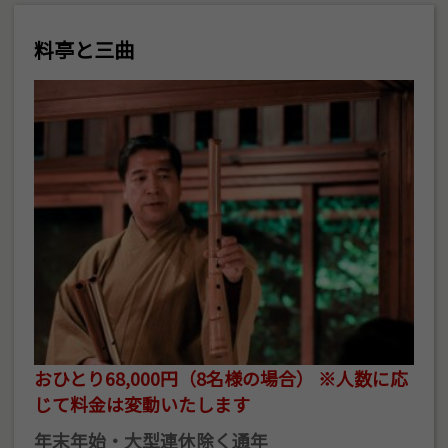
料亭と三曲
おひとり68,000円（8名様の場合） ※人数に応
じて料金は変動いたします
年末年始・大型連休除く通年