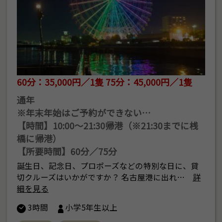
60分：35,000円／1隻 75分：45,000円／1隻
通年
※年末年始はご予約ができない…
【時間】10:00～21:30帰港（※21:30までに桟
橋に帰港）
【所要時間】60分／75分
誕生日、記念日、プロポーズなどの特別な日に、貸
切クルーズはいかがですか？ 名古屋港に出れ…
詳
細を見る
3時間
小学5年生以上