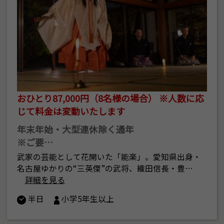
おひとり87,000円（8名様の場合） ※人数に応
じて料金は変動いたします
年末年始・大型連休除く通年
※ご要…
武家の芸能として花開いた「能楽」。愛知県出身・
名古屋ゆかりの“三英傑”の武将、織田信長・豊…
詳細を見る
半日
小学5年生以上