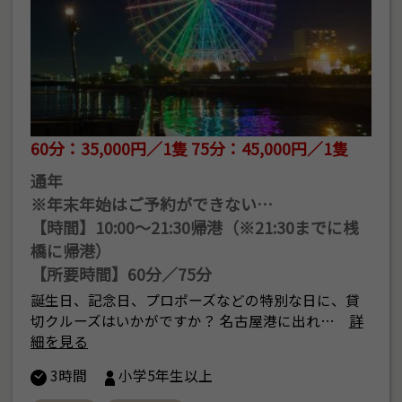
60分：35,000円／1隻 75分：45,000円／1隻
通年
※年末年始はご予約ができない…
【時間】10:00～21:30帰港（※21:30までに桟
橋に帰港）
【所要時間】60分／75分
誕生日、記念日、プロポーズなどの特別な日に、貸
切クルーズはいかがですか？ 名古屋港に出れ…
詳
細を見る
3時間
小学5年生以上