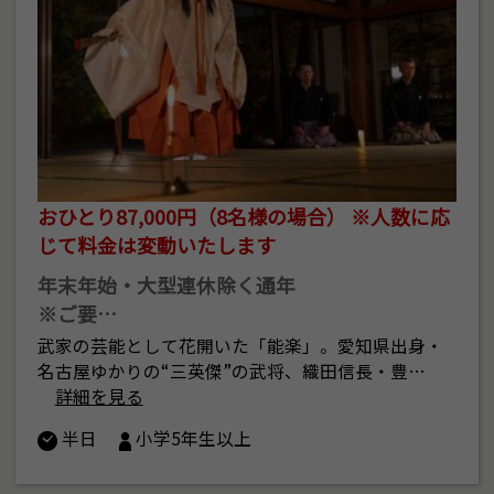
おひとり87,000円（8名様の場合） ※人数に応
じて料金は変動いたします
年末年始・大型連休除く通年
※ご要…
武家の芸能として花開いた「能楽」。愛知県出身・
名古屋ゆかりの“三英傑”の武将、織田信長・豊…
詳細を見る
半日
小学5年生以上