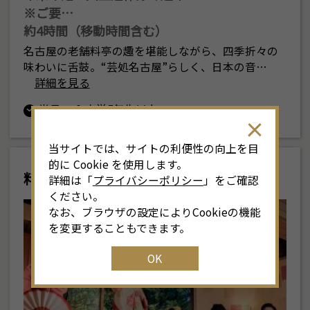
※ご要…
約4時間（移動時間含む）
名古屋の老舗料亭の趣を堪能しながら、四季折々の
味わいに舌鼓。“芸処名古屋”らしく、日本の音…
詳細を見る
半日
小学5年生以上
当サイトでは、サイトの利便性の向上を目
的に Cookie を使用します。
料亭と芸者
詳細は「
プライバシーポリシー
」をご確認
ください。
なお、ブラウザの設定によりCookieの機能
を変更することもできます。
OK