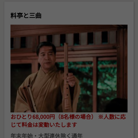
料亭と三曲
おひとり68,000円（8名様の場合） ※人数に応
じて料金は変動いたします
年末年始・大型連休除く通年