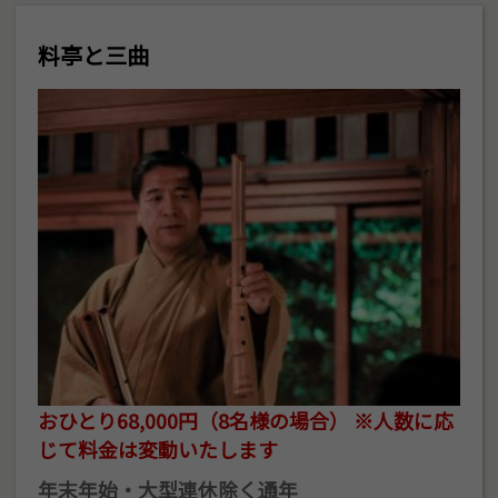
料亭と三曲
おひとり68,000円（8名様の場合） ※人数に応
じて料金は変動いたします
年末年始・大型連休除く通年