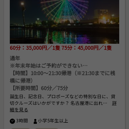
60分：35,000円／1隻 75分：45,000円／1隻
通年
※年末年始はご予約ができない…
【時間】10:00～21:30帰港（※21:30までに桟
橋に帰港）
【所要時間】60分／75分
誕生日、記念日、プロポーズなどの特別な日に、貸
切クルーズはいかがですか？ 名古屋港に出れ…
詳
細を見る
3時間
小学5年生以上