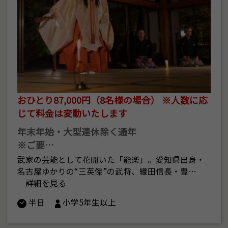
おひとり87,000円（8名様の場合） ※人数に応
じて料金は変動いたします
年末年始・大型連休除く通年
※ご要…
武家の芸能として花開いた「能楽」。愛知県出身・
名古屋ゆかりの“三英傑”の武将、織田信長・豊…
詳細を見る
半日
小学5年生以上