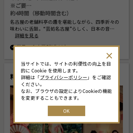
※ご要…
約4時間（移動時間含む）
名古屋の老舗料亭の趣を堪能しながら、四季折々の
味わいに舌鼓。“芸処名古屋”らしく、日本の音…
詳細を見る
半日
小学5年生以上
当サイトでは、サイトの利便性の向上を目
的に Cookie を使用します。
料亭と芸者
詳細は「
プライバシーポリシー
」をご確認
ください。
なお、ブラウザの設定によりCookieの機能
を変更することもできます。
OK