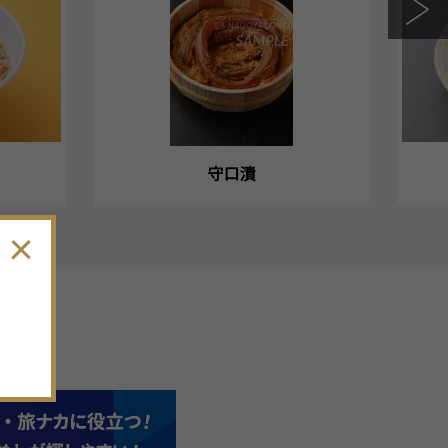
守口漬
。