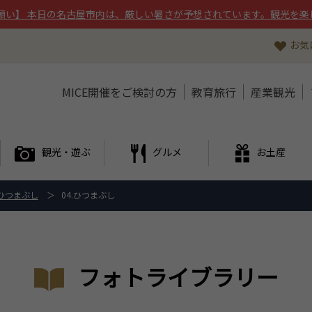
願い】 本日の名古屋市内は、厳しい暑さが予想されています。観光を楽
お気
MICE開催をご検討の方
教育旅行
産業観光
観光・遊ぶ
グルメ
お土産
ひつまぶし
04.ひつまぶし
フォトライブラリー