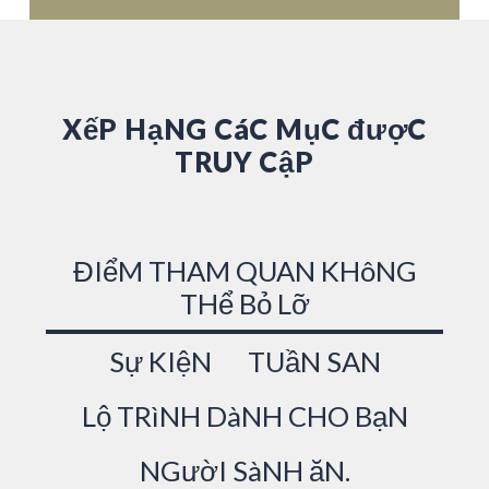
XếP HạNG CáC MụC đượC
TRUY CậP
ĐIểM THAM QUAN KHôNG
THể Bỏ Lỡ
Sự KIệN
TUầN SAN
Lộ TRìNH DàNH CHO BạN
NGườI SàNH ăN.