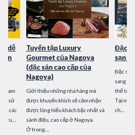
ật dễ
Tuyển tập Luxury
Đặc s
uyến
Gourmet của Nagoya
sạn h
(đặc sản cao cấp của
Đặc san
♪
Nagoya)
sang ở N
ýt tham
Giới thiệu những nhà hàng mà
thể tận 
ách sử
được khuyến khích sẽ cảm nhận
Tại mỗi 
hắp các
được lòng hiếu khách bậc nhất và
ch…
hu tru…
sành điệu, cao cấp ở Nagoya.
Ở trong…