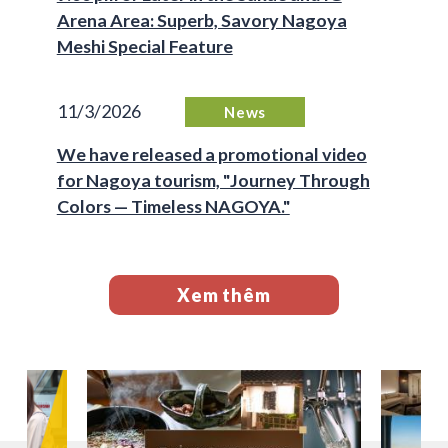
Arena Area: Superb, Savory Nagoya
Meshi Special Feature
11/3/2026
News
We have released a promotional video
for Nagoya tourism, "Journey Through
Colors — Timeless NAGOYA."
Xem thêm