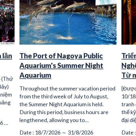
 lần
The Port of Nagoya Public
Triể
Aquarium's Summer Night
Nghệ
Aquarium
Từ m
6 (Thứ
Bảy)
Throughout the summer vacation period
[Được
 niệm
from the third week of July to August,
10/18
Quảng
the Summer Night Aquarium is held.
tranh 
During this period, business hours are
thế kỷ
lengthened, allowing you to…
đại di
26 …
Date : 18/7/2026 ～ 31/8/2026
Date 