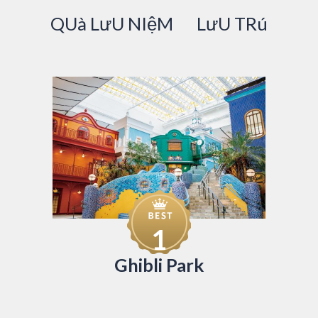
QUà LưU NIệM
LưU TRú
1
Ghibli Park