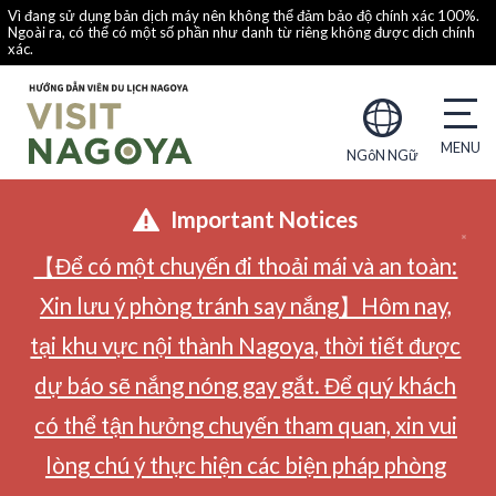
Vì đang sử dụng bản dịch máy nên không thể đảm bảo độ chính xác 100%.
Ngoài ra, có thể có một số phần như danh từ riêng không được dịch chính
xác.
NGôN NGữ
Important Notices
【Để có một chuyến đi thoải mái và an toàn:
Xin lưu ý phòng tránh say nắng】Hôm nay,
tại khu vực nội thành Nagoya, thời tiết được
dự báo sẽ nắng nóng gay gắt. Để quý khách
có thể tận hưởng chuyến tham quan, xin vui
lòng chú ý thực hiện các biện pháp phòng