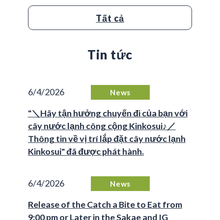
Tất cả
Tin tức
6/4/2026
News
"＼Hãy tận hưởng chuyến đi của bạn với
cây nước lạnh công cộng Kinkosui♪／
Thông tin về vị trí lắp đặt cây nước lạnh
Kinkosui" đã được phát hành.
6/4/2026
News
Release of the Catch a Bite to Eat from
9:00 pm or Later in the Sakae and IG