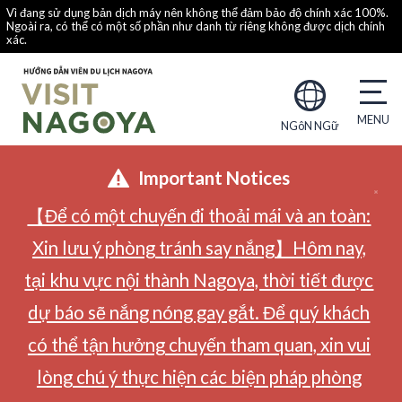
Vì đang sử dụng bản dịch máy nên không thể đảm bảo độ chính xác 100%.
Ngoài ra, có thể có một số phần như danh từ riêng không được dịch chính
xác.
NGôN NGữ
Important Notices
【Để có một chuyến đi thoải mái và an toàn:
Xin lưu ý phòng tránh say nắng】Hôm nay,
tại khu vực nội thành Nagoya, thời tiết được
dự báo sẽ nắng nóng gay gắt. Để quý khách
có thể tận hưởng chuyến tham quan, xin vui
lòng chú ý thực hiện các biện pháp phòng