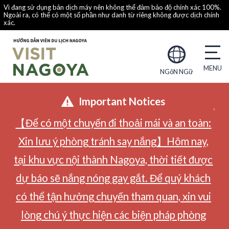
Vì đang sử dụng bản dịch máy nên không thể đảm bảo độ chính xác 100%.
Ngoài ra, có thể có một số phần như danh từ riêng không được dịch chính
xác.
NGôN NGữ
Important Notices
【Để có một chuyến đi thoải mái và an toàn:
Xin lưu ý phòng tránh say nắng】Hôm nay,
tại khu vực nội thành Nagoya, thời tiết được
dự báo sẽ nắng nóng gay gắt. Để quý khách
có thể tận hưởng chuyến tham quan, xin vui
lòng chú ý thực hiện các biện pháp phòng