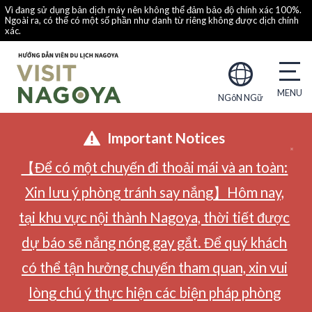
Vì đang sử dụng bản dịch máy nên không thể đảm bảo độ chính xác 100%.
Ngoài ra, có thể có một số phần như danh từ riêng không được dịch chính
xác.
NGôN NGữ
Important Notices
【Để có một chuyến đi thoải mái và an toàn:
Xin lưu ý phòng tránh say nắng】Hôm nay,
tại khu vực nội thành Nagoya, thời tiết được
dự báo sẽ nắng nóng gay gắt. Để quý khách
có thể tận hưởng chuyến tham quan, xin vui
lòng chú ý thực hiện các biện pháp phòng