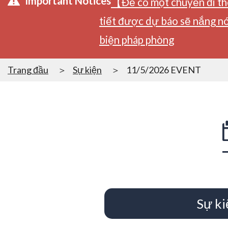
Important Notices
【Để có một chuyến đi tho
tiết được dự báo sẽ nắng nó
biện pháp phòng
Trang đầu
Sự kiện
11/5/2026 EVENT
Sự ki