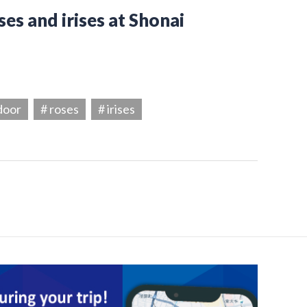
es and irises at Shonai
door
# roses
# irises