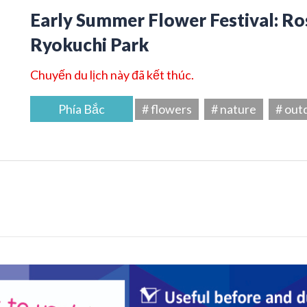
Early Summer Flower Festival: Ros
Ryokuchi Park
Chuyến du lịch này đã kết thúc.
Phía Bắc
# flowers
# nature
# out