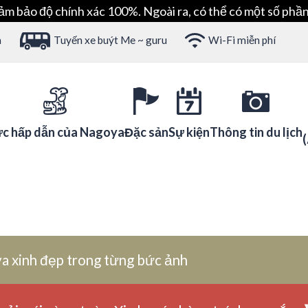
ảm bảo độ chính xác 100%. Ngoài ra, có thể có một số phần
h
Tuyến xe buýt Me ~ guru
Wi-Fi miễn phí
c hấp dẫn của Nagoya
Đặc sản
Sự kiện
Thông tin du lịch
a xinh đẹp trong từng bức ảnh