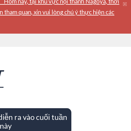
】Hôm nay, tại khu vực nội thành Nagoya, thời
tham quan, xin vui lòng chú ý thực hiện các
T
diễn ra vào cuối tuần
này