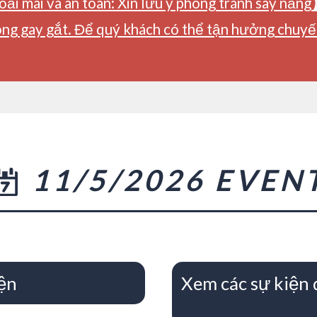
ải mái và an toàn: Xin lưu ý phòng tránh say nắng
ng gay gắt. Để quý khách có thể tận hưởng chuyến 
11/5/2026 EVEN
ện
Xem các sự kiện 