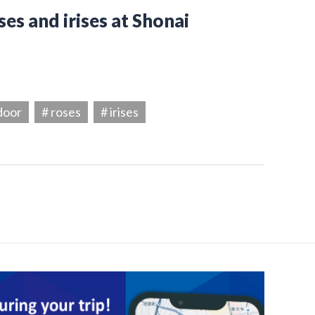
es and irises at Shonai
door
# roses
# irises