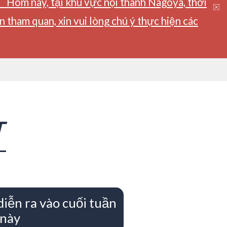
】Hôm nay, tại khu vực nội thành Nagoya, thời
tham quan, xin vui lòng chú ý thực hiện các
T
diễn ra vào cuối tuần
này