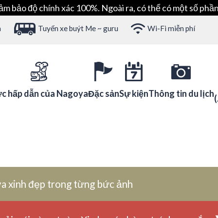
ảm bảo độ chính xác 100%. Ngoài ra, có thể có một số phần
h
Tuyến xe buýt Me ~ guru
Wi-Fi miễn phí
c hấp dẫn của Nagoya
Đặc sản
Sự kiện
Thông tin du lịch
a xinh đẹp trong từng bức ảnh