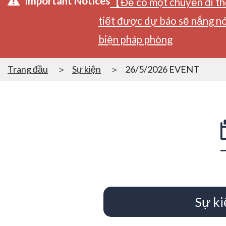
Important Notices
【Để có một chuyến đi tho
tiết được dự báo sẽ nắng nó
biện pháp phòng
Trang đầu
Sự kiện
26/5/2026 EVENT
Sự ki