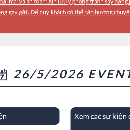
ải mái và an toàn: Xin lưu ý phòng tránh say nắng
ng gay gắt. Để quý khách có thể tận hưởng chuyến 
26/5/2026 EVEN
ện
Xem các sự kiện 