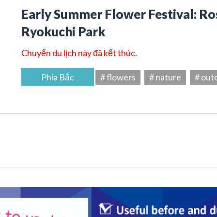
Early Summer Flower Festival: Ros
Ryokuchi Park
Chuyến du lịch này đã kết thúc.
Phía Bắc
# flowers
# nature
# out