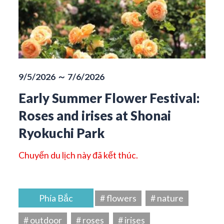
9/5/2026 ～ 7/6/2026
Early Summer Flower Festival:
Roses and irises at Shonai
Ryokuchi Park
Chuyến du lịch này đã kết thúc.
Phía Bắc
# flowers
# nature
# outdoor
# roses
# irises