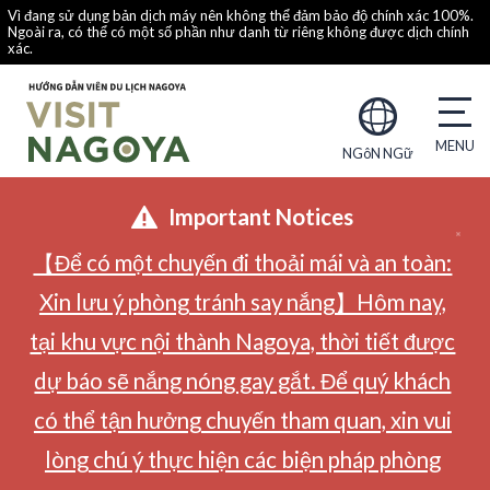
Vì đang sử dụng bản dịch máy nên không thể đảm bảo độ chính xác 100%.
Ngoài ra, có thể có một số phần như danh từ riêng không được dịch chính
xác.
NGôN NGữ
Important Notices
【Để có một chuyến đi thoải mái và an toàn:
Xin lưu ý phòng tránh say nắng】Hôm nay,
tại khu vực nội thành Nagoya, thời tiết được
dự báo sẽ nắng nóng gay gắt. Để quý khách
có thể tận hưởng chuyến tham quan, xin vui
lòng chú ý thực hiện các biện pháp phòng