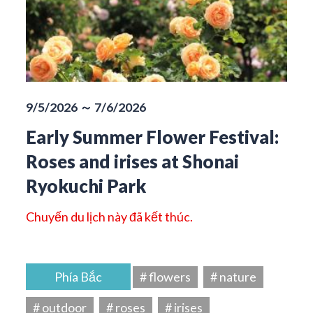
9/5/2026 ～ 7/6/2026
Early Summer Flower Festival:
Roses and irises at Shonai
Ryokuchi Park
Chuyến du lịch này đã kết thúc.
Phía Bắc
# flowers
# nature
# outdoor
# roses
# irises