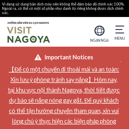
Vì đang sử dụng bản dịch máy nên không thể đảm bảo độ chính xác 100%.
Ngoài ra, có thể có một số phần như danh từ riêng không được dịch chính
xác.
NGôN NGữ
Important Notices
【Để có một chuyến đi thoải mái và an toàn:
Xin lưu ý phòng tránh say nắng】Hôm nay,
tại khu vực nội thành Nagoya, thời tiết được
dự báo sẽ nắng nóng gay gắt. Để quý khách
có thể tận hưởng chuyến tham quan, xin vui
lòng chú ý thực hiện các biện pháp phòng