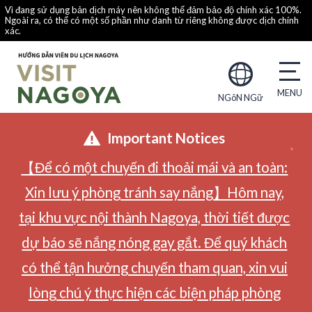
Vì đang sử dụng bản dịch máy nên không thể đảm bảo độ chính xác 100%.
Ngoài ra, có thể có một số phần như danh từ riêng không được dịch chính
xác.
NGôN NGữ
Important Notices
【Để có một chuyến đi thoải mái và an toàn:
Xin lưu ý phòng tránh say nắng】Hôm nay,
tại khu vực nội thành Nagoya, thời tiết được
dự báo sẽ nắng nóng gay gắt. Để quý khách
có thể tận hưởng chuyến tham quan, xin vui
lòng chú ý thực hiện các biện pháp phòng