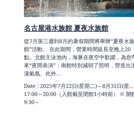
園
名古屋港水族館 夏夜水族館
日），
從7月第三週到8月的暑假期間將舉辦“夏夜水
星期日）
館”活動。 在此期間，營業時間延長至晚上20
賞與白天
點。北館主泳池內，海豚在夜空中歡躍，為您
亮的夢幻
來“夜間表演”；南館特別減弱了照明，營造出
漫氣氛。此外…
 …
Date : 2025年7月22日(星期二)～8月31日(星…
17:00～20:00（入館截至閉館1小時前） ※ 開
9:30～