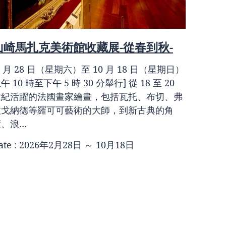
第 4
山崎馬扎克美術館收藏展-從春到秋-
[禮和 
2 月 28 日（星期六）至 10 月 18 日（星期日）
愛知縣
午 10 時至下午 5 時 30 分舉行] 從 18 至 20
行的煙
世紀活躍的法國畫家繪畫，包括瓦托、布切、弗
頂發射
拉戈納德等羅可可藝術的大師，到新古典的角
度、浪…
Date :
ate : 2026年2月28日 ～ 10月18日