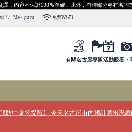
翻譯，內容不保證100％準確。此外，有時部分專有名詞
線巴士Me～guru
免費Wi-Fi
有關名古屋
專題
活動
觀看・
預防中暑的提醒】 今天名古屋市內預計將出現