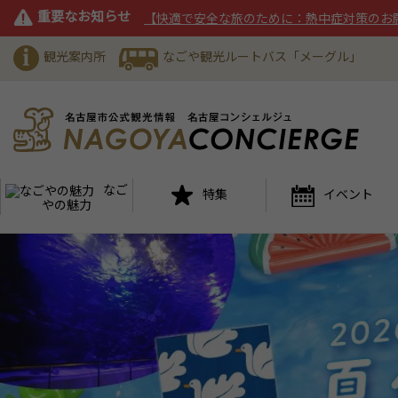
重要なお知らせ
【快適で安全な旅のために：熱中症対策のお
観光案内所
なごや観光ルートバス「メーグル」
なご
特集
イベント
やの魅力