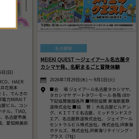
。
名古屋駅
MEIEKI QUEST ～ジェイアール名古屋タ
カシマヤ発、名駅まるごと冒険体験
6日(日)
2026年7月29日(水) ～ 9月1日(火)
CO、HAER
坪井花苑本
■会 場 ジェイアール名古屋タカシマヤ、
２１、でんきの
タカシマヤ ゲートタワーモール 各階 ほか
力MIRAI T
下記協賛施設各所 ■特別協賛 東海旅客鉄
古屋ビル、コン
道株式会社 ■協 賛： 大名古屋ビルヂン
ル、TIAD,
グ、ＫＩＴＴＥ名古屋、ミッドランドスク
ION、名古屋市美
エア、名古屋鉄道株式会社、 ジェイアール
館、愛知県美術
セントラルビル株式会社、株式会社JR東海
ホテルズ、株式会社JR東海リテイリング・
プラス（7社）