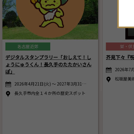
名古屋近郊
栄・伏
デジタルスタンプラリー「おしえて！し
芥見下々『
ょうにゅうくん！長久手のたたかいさん
2026年7月
ぽ」
松坂屋美
2026年4月21日(火) ～ 2027年3月31…
長久手市内全１４か所の歴史スポット