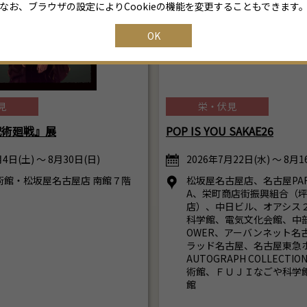
なお、ブラウザの設定によりCookieの機能を変更することもできます
OK
見
栄・伏見
呪術廻戦』展
POP IS YOU SAKAE26
4日(土) ～ 8月30日(日)
2026年7月22日(水) ～ 8月1
術館・松坂屋名古屋店 南館７階
松坂屋名古屋店、名古屋PAR
A、栄町商店街振興組合（
店）、中日ビル、オアシス
科学館、電気文化会館、中部電
OWER、アーバンネット名
ラッド名古屋、名古屋東急ホテ
AUTOGRAPH COLLECT
術館、ＦＵＪＩなごや科学
館