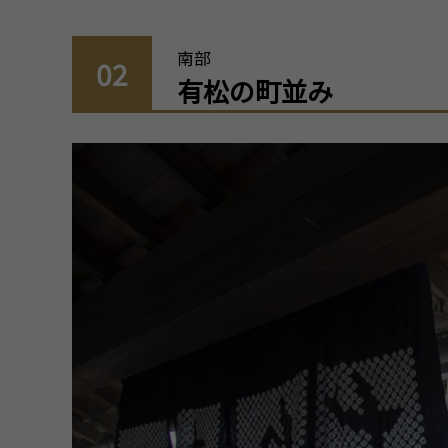
南部
02
有松の町並み