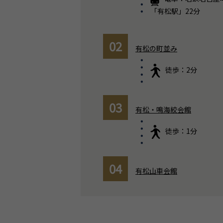
「有松駅」22分
02
有松の町並み
徒歩：2分
03
有松・鳴海絞会館
徒歩：1分
04
有松山車会館