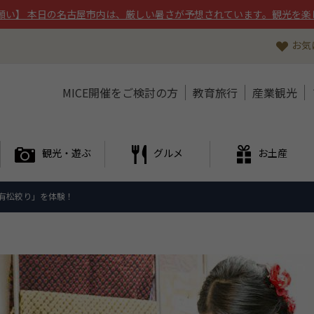
願い】 本日の名古屋市内は、厳しい暑さが予想されています。観光を楽
お気
MICE開催をご検討の方
教育旅行
産業観光
観光・遊ぶ
グルメ
お土産
有松絞り」を体験！