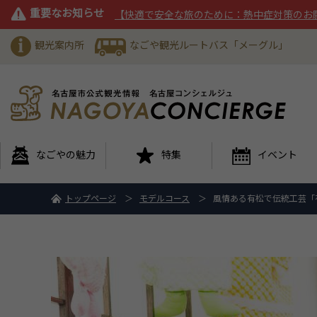
重要なお知らせ
【快適で安全な旅のために：熱中症対策のお
観光案内所
なごや観光ルートバス「メーグル」
なごやの魅力
特集
イベント
トップページ
モデルコース
風情ある有松で伝統工芸「