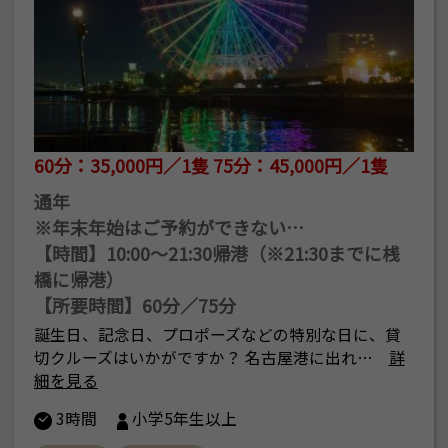
60分：35,000円／1隻 75分：45,000円／1隻
通年
※年末年始はご予約ができない…
【時間】10:00～21:30帰港（※21:30までに桟
橋に帰港）
【所要時間】60分／75分
誕生日、記念日、プロポーズなどの特別な日に、貸
切クルーズはいかがですか？ 名古屋港に出れ…
詳
細を見る
3時間
小学5年生以上