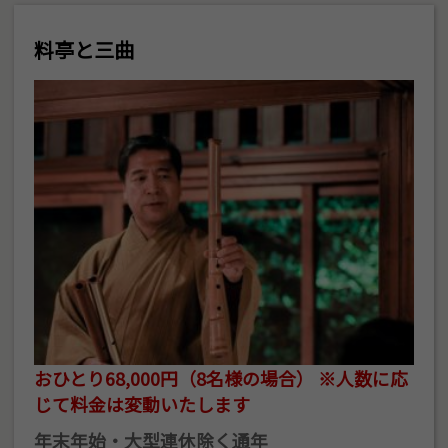
料亭と三曲
おひとり68,000円（8名様の場合） ※人数に応
じて料金は変動いたします
年末年始・大型連休除く通年