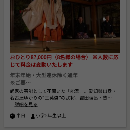
おひとり87,000円（8名様の場合） ※人数に応
じて料金は変動いたします
年末年始・大型連休除く通年
※ご要…
武家の芸能として花開いた「能楽」。愛知県出身・
名古屋ゆかりの“三英傑”の武将、織田信長・豊…
詳細を見る
半日
小学5年生以上