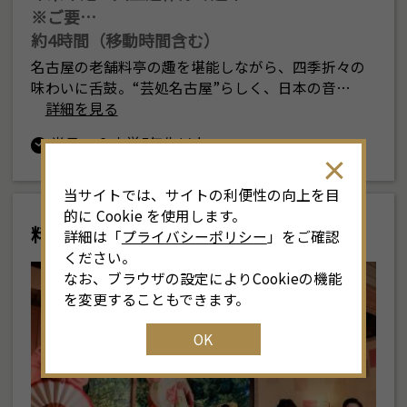
※ご要…
約4時間（移動時間含む）
名古屋の老舗料亭の趣を堪能しながら、四季折々の
味わいに舌鼓。“芸処名古屋”らしく、日本の音…
詳細を見る
半日
小学5年生以上
当サイトでは、サイトの利便性の向上を目
的に Cookie を使用します。
料亭と芸者
詳細は「
プライバシーポリシー
」をご確認
ください。
なお、ブラウザの設定によりCookieの機能
を変更することもできます。
OK