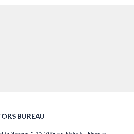
TORS BUREAU
hiệp Nagoya, 2-10-19 Sakae, Naka-ku, Nagoya