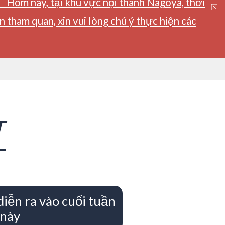
】Hôm nay, tại khu vực nội thành Nagoya, thời
tham quan, xin vui lòng chú ý thực hiện các
T
diễn ra vào cuối tuần
này