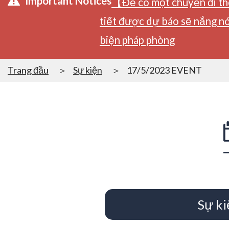
Important Notices
【Để có một chuyến đi tho
tiết được dự báo sẽ nắng nó
biện pháp phòng
Trang đầu
Sự kiện
17/5/2023 EVENT
Sự ki