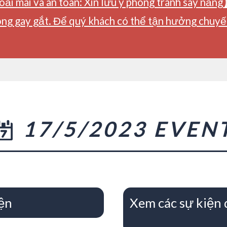
ải mái và an toàn: Xin lưu ý phòng tránh say nắng
ng gay gắt. Để quý khách có thể tận hưởng chuyến 
17/5/2023 EVEN
ện
Xem các sự kiện 