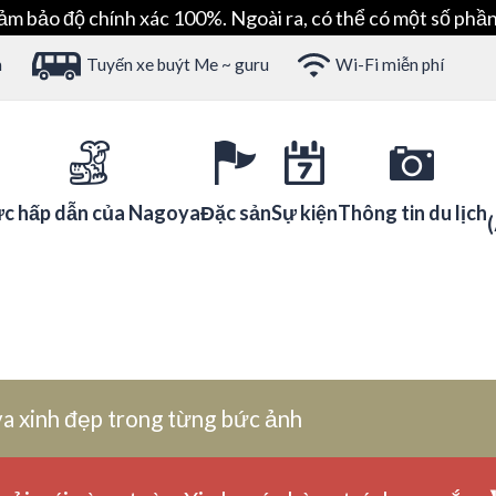
ảm bảo độ chính xác 100%. Ngoài ra, có thể có một số phần
h
Tuyến xe buýt Me ~ guru
Wi-Fi miễn phí
c hấp dẫn của Nagoya
Đặc sản
Sự kiện
Thông tin du lịch
a xinh đẹp trong từng bức ảnh