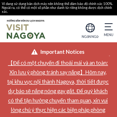
Vì đang sử dụng bản dịch máy nên không thể đảm bảo độ chính xác 100%.
Ngoài ra, có thể có một số phần như danh từ riêng không được dịch chính
xác.
NGôN NGữ
Important Notices
【Để có một chuyến đi thoải mái và an toàn:
Xin lưu ý phòng tránh say nắng】Hôm nay,
tại khu vực nội thành Nagoya, thời tiết được
dự báo sẽ nắng nóng gay gắt. Để quý khách
có thể tận hưởng chuyến tham quan, xin vui
lòng chú ý thực hiện các biện pháp phòng