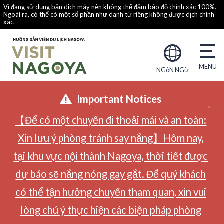
Vì đang sử dụng bản dịch máy nên không thể đảm bảo độ chính xác 100%.
Ngoài ra, có thể có một số phần như danh từ riêng không được dịch chính
xác.
NGôN NGữ
Important Notices
【Để có một chuyến đi thoải mái và an toàn:
Xin lưu ý phòng tránh say nắng】Hôm nay,
tại khu vực nội thành Nagoya, thời tiết được
dự báo sẽ nắng nóng gay gắt. Để quý khách
có thể tận hưởng chuyến tham quan, xin vui
lòng chú ý thực hiện các biện pháp phòng