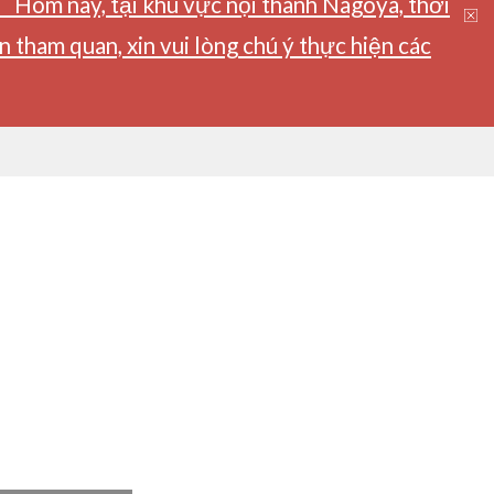
】Hôm nay, tại khu vực nội thành Nagoya, thời
tham quan, xin vui lòng chú ý thực hiện các