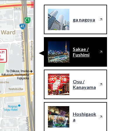
ga nagoya
Sakae /
Fushimi
Osu /
Kanayama
Hoshigaok
a