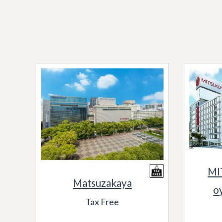
MI
Matsuzakaya
o
Tax Free