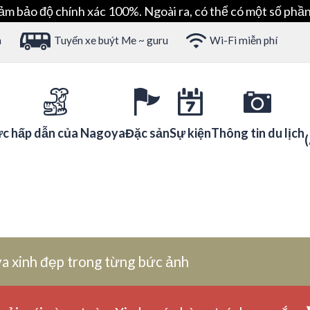
ảm bảo độ chính xác 100%. Ngoài ra, có thể có một số phần
h
Tuyến xe buýt Me ~ guru
Wi-Fi miễn phí
c hấp dẫn của Nagoya
Đặc sản
Sự kiện
Thông tin du lịch
a xinh đẹp trong từng bức ảnh