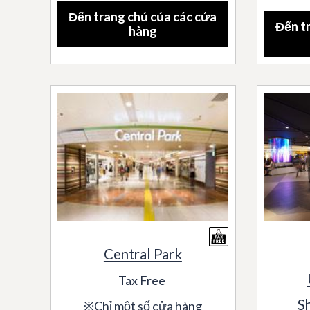
Đến trang chủ của các cửa
Đến t
hàng
Central Park
Tax Free
S
※Chỉ một số cửa hàng