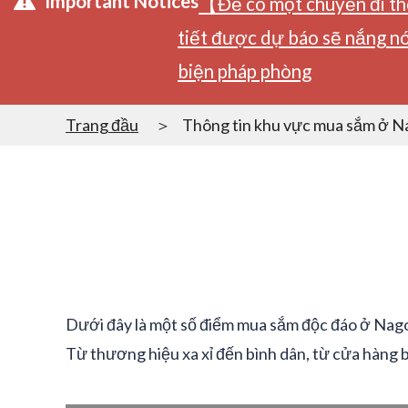
Important Notices
【Để có một chuyến đi tho
tiết được dự báo sẽ nắng nó
biện pháp phòng
Trang đầu
Thông tin khu vực mua sắm ở 
Dưới đây là một số điểm mua sắm độc đáo ở Nag
Từ thương hiệu xa xỉ đến bình dân, từ cửa hàng