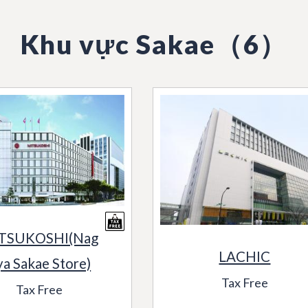
Khu vực Sakae（6）
TSUKOSHI(Nag
LACHIC
ya Sakae Store)
Tax Free
Tax Free