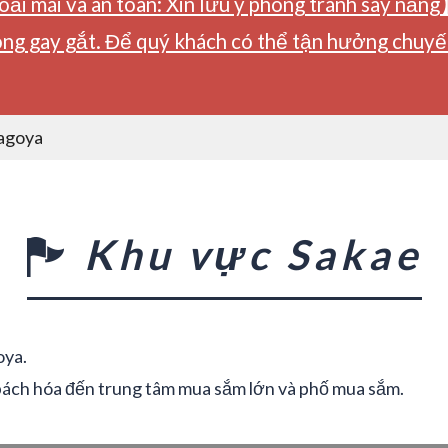
ải mái và an toàn: Xin lưu ý phòng tránh say nắng
ng gay gắt. Để quý khách có thể tận hưởng chuyến 
Nagoya
Khu vực Sakae
oya.
 bách hóa đến trung tâm mua sắm lớn và phố mua sắm.