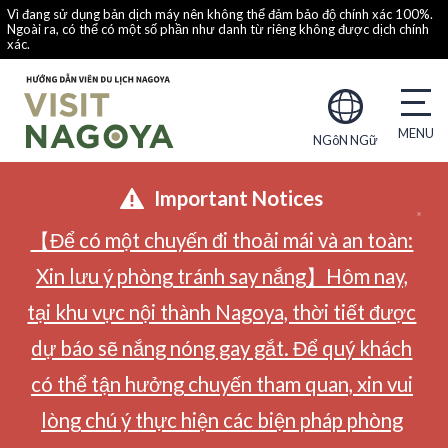
Vì đang sử dụng bản dịch máy nên không thể đảm bảo độ chính xác 100%.
Ngoài ra, có thể có một số phần như danh từ riêng không được dịch chính
xác.
NGôN NGữ
Important Notices
【Để có một chuyến đi thoải mái và an toàn:
Xin lưu ý phòng tránh say nắng】Hôm nay,
tại khu vực nội thành Nagoya, thời tiết được
dự báo sẽ nắng nóng gay gắt. Để quý khách
có thể tận hưởng chuyến tham quan, xin vui
lòng chú ý thực hiện các biện pháp phòng