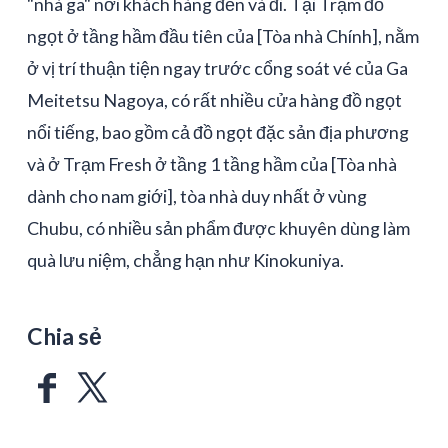
"nhà ga" nơi khách hàng đến và đi. Tại Trạm đồ
ngọt ở tầng hầm đầu tiên của [Tòa nhà Chính], nằm
ở vị trí thuận tiện ngay trước cổng soát vé của Ga
Meitetsu Nagoya, có rất nhiều cửa hàng đồ ngọt
nổi tiếng, bao gồm cả đồ ngọt đặc sản địa phương
và ở Trạm Fresh ở tầng 1 tầng hầm của [Tòa nhà
dành cho nam giới], tòa nhà duy nhất ở vùng
Chubu, có nhiều sản phẩm được khuyên dùng làm
quà lưu niệm, chẳng hạn như Kinokuniya.
Chia sẻ