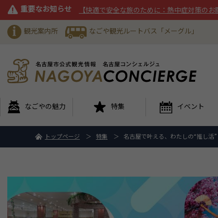
重要なお知らせ
【快適で安全な旅のために：熱中症対策のお
観光案内所
なごや観光ルートバス「メーグル」
なごやの魅力
特集
イベント
トップページ
特集
名古屋で叶える、わたしの“推し活