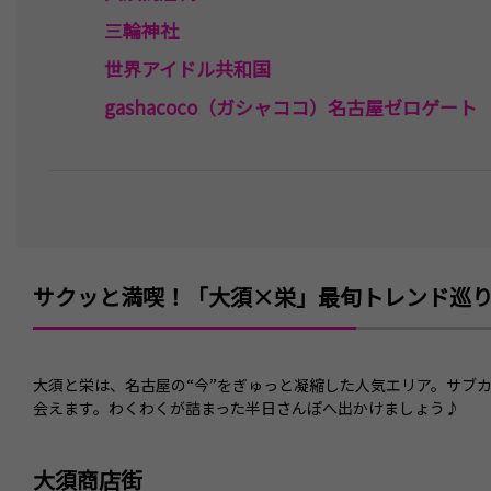
三輪神社
世界アイドル共和国
gashacoco（ガシャココ）名古屋ゼロゲート
大津通沿いの百貨店街
名古屋PARCO
テレピアホール
サクッと満喫！「大須×栄」最旬トレンド巡
大須と栄は、名古屋の“今”をぎゅっと凝縮した人気エリア。サブ
会えます。わくわくが詰まった半日さんぽへ出かけましょう♪
大須商店街