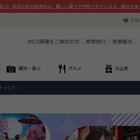
願い】 本日の名古屋市内は、厳しい暑さが予想されています。観光を楽
お気
MICE開催をご検討の方
教育旅行
産業観光
観光・遊ぶ
グルメ
お土産
”トリップ！