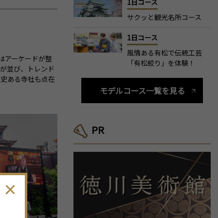
1日コース
サクッと観光名所コース
1日コース
風情ある有松で伝統工芸
はアーケードが整
「有松絞り」を体験！
店が並び、トレンド
歴史ある寺社も点在
モデルコース一覧を見る
PR