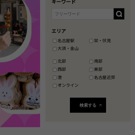
キーワード
エリア
名古屋駅
栄・伏見
大須・金山
北部
南部
西部
東部
港
名古屋近郊
オンライン
検索する