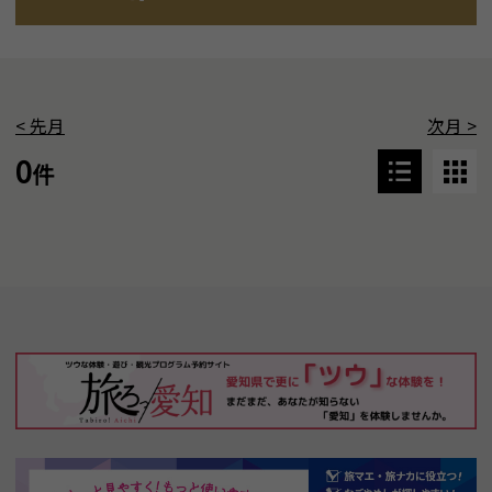
<
先月
次月
>
0
件