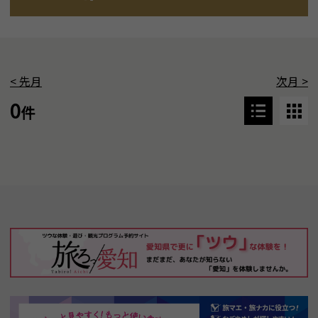
<
先月
次月
>
0
件